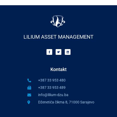
LILIUM ASSET MANAGEMENT
F
T
L
a
w
i
c
i
n
e
t
k
b
t
e
o
Kontakt
e
d
o
r
i
k
n
-
f
+387 33 953 480
+387 33 953 489
info@lilium-dzu.ba
Dženetića čikma 8, 71000 Sarajevo