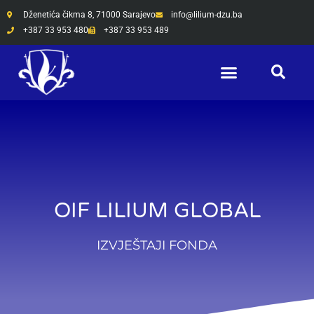
Skip
Dženetića čikma 8, 71000 Sarajevo
info@lilium-dzu.ba
to
+387 33 953 480
+387 33 953 489
content
OIF LILIUM GLOBAL
IZVJEŠTAJI FONDA