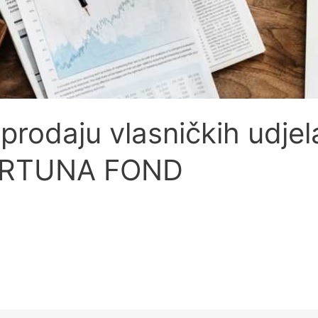
 prodaju vlasničkih udje
 FORTUNA FOND