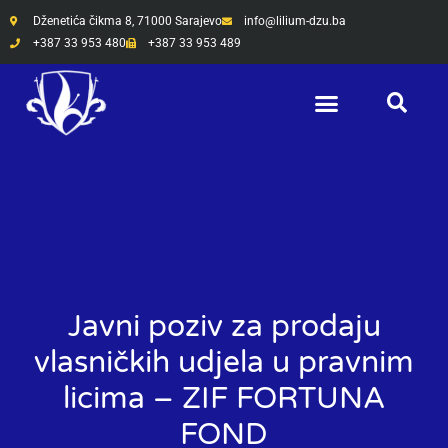
Skip
Dženetića čikma 8, 71000 Sarajevo
info@lilium-dzu.ba
to
+387 33 953 480
+387 33 953 489
content
Javni poziv za prodaju
vlasničkih udjela u pravnim
licima – ZIF FORTUNA
FOND