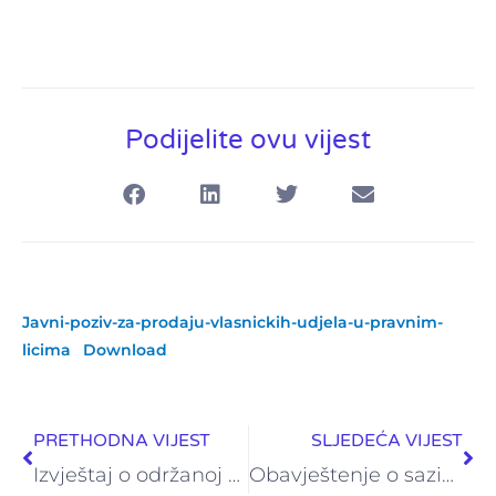
Podijelite ovu vijest
Javni-poziv-za-prodaju-vlasnickih-udjela-u-pravnim-
licima
Download
Prev
Ne
PRETHODNA VIJEST
SLJEDEĆA VIJEST
Izvještaj o održanoj XXVIII redovnoj skupštini društva LILIUM ASSET MANAGEMENT
Obavještenje o sazivu XXIV redovne skupštine ZIF FORTUNA FOND