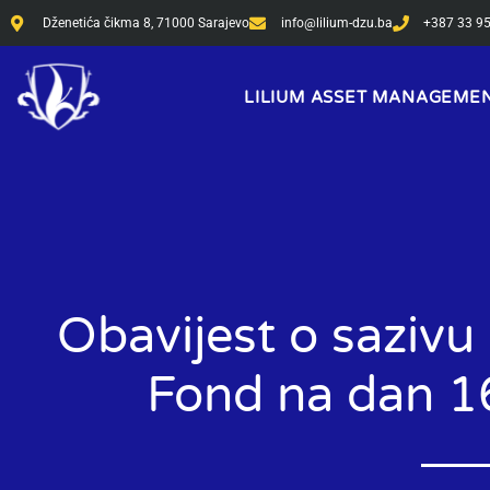
Skip
Dženetića čikma 8, 71000 Sarajevo
info@lilium-dzu.ba
+387 33 9
to
content
LILIUM ASSET MANAGEME
Obavijest o sazivu
Fond na dan 1