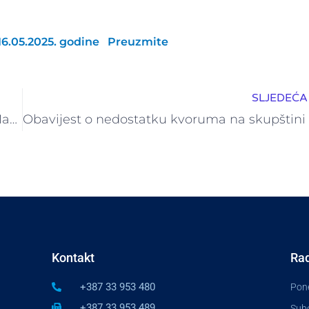
16.05.2025. godine
Preuzmite
SLJEDEĆA 
Izvještaj o održanoj skupštini DUF Lilium Asset Management
Kontakt
Rad
+387 33 953 480
Pone
+387 33 953 489
Subo