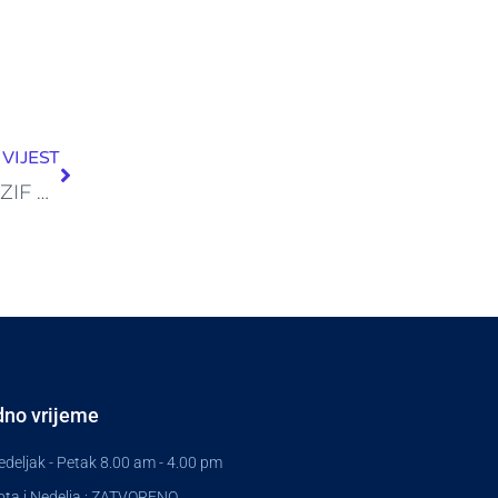
Next
VIJEST
Obavijest o nedostatku kvoruma na skupštini ZIF Fortuna Fond na dan 16.05.2025. godine
no vrijeme
deljak - Petak 8.00 am - 4.00 pm
ta i Nedelja : ZATVORENO