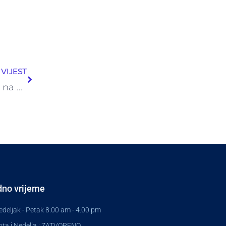
Next
VIJEST
Obavijest o sazivu skupštine ZIF Fortuna Fond na dan 16.05.2025. godine
no vrijeme
deljak - Petak 8.00 am - 4.00 pm
ta i Nedelja : ZATVORENO