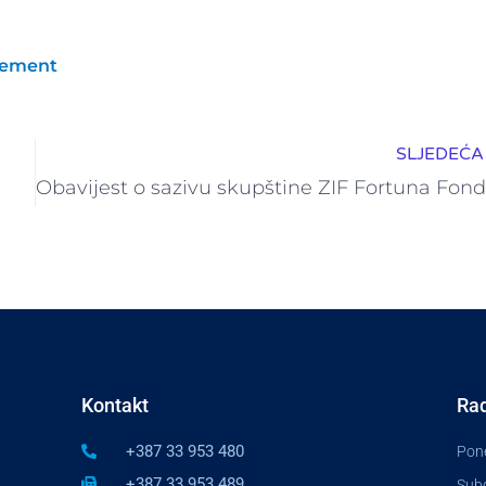
agement
SLJEDEĆA 
Kontakt
Rad
+387 33 953 480
Pone
+387 33 953 489
Subo