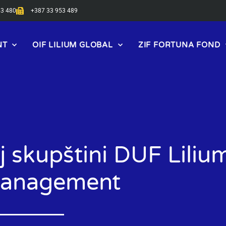
53 480
+387 33 953 489
NT
OIF LILIUM GLOBAL
ZIF FORTUNA FOND
oj skupštini DUF Liliu
Management