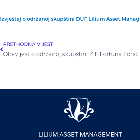
Izvještaj o održanoj skupštini DUF Lilium Asset Man
Prev
PRETHODNA VIJEST
Obavijest o održanoj skupštini ZIF Fortuna Fond
LILIUM ASSET MANAGEMENT