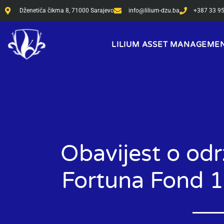
Skip
Dženetića čikma 8, 71000 Sarajevo
info@lilium-dzu.ba
+387 33 9
to
content
LILIUM ASSET MANAGEME
Obavijest o odr
Fortuna Fond 1