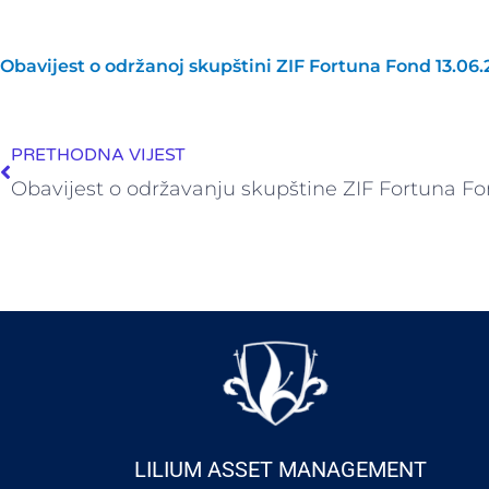
Obavijest o održanoj skupštini ZIF Fortuna Fond 13.06.
Prev
PRETHODNA VIJEST
LILIUM ASSET MANAGEMENT