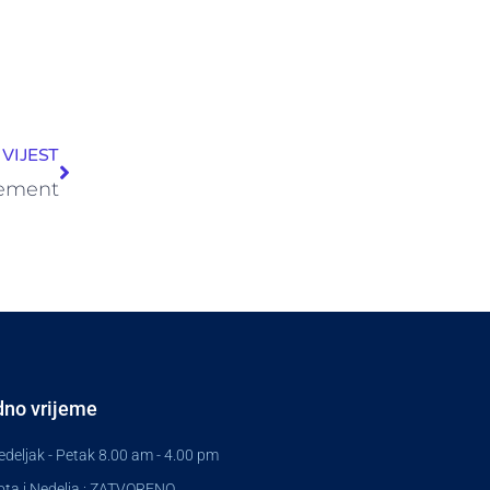
Next
VIJEST
gement
no vrijeme
deljak - Petak 8.00 am - 4.00 pm
ta i Nedelja : ZATVORENO