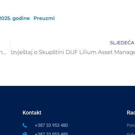
2025. godine
Preuzmi
SLJEDEĆA 
Obavijest o održavanju skupštine ZIF Fortuna Fond za 13.06.2025. godine
Izvještaj o Skupštini DUF Lilium Asset Mana
Kontakt
Rad
+387 33 953 480
Pone
+387 33 953 489
Subo