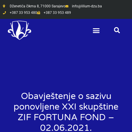
Skip
Dženetića čikma 8, 71000 Sarajevo
info@lilium-dzu.ba
to
+387 33 953 480
+387 33 953 489
content
Obavještenje o sazivu
ponovljene XXI skupštine
ZIF FORTUNA FOND –
02.06.2021.